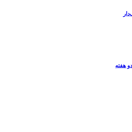
دار
و هفته