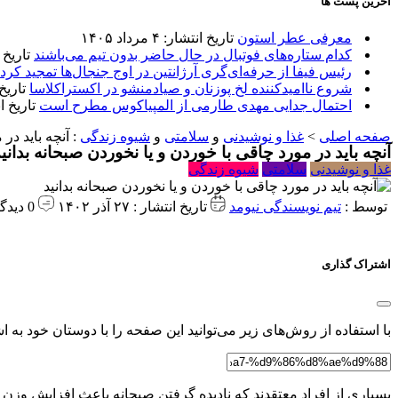
آخرین پست ها
معرفی عطر استون
تاریخ انتشار: ۴ مرداد ۱۴۰۵
کدام ستاره‌های فوتبال در حال حاضر بدون تیم می‌باشند
تاریخ انتشا
رئیس فیفا از حرفه‌ای‌گری آرژانتین در اوج جنجال‌ها تمجید کرد
شروع ناامیدکننده لخ پوزنان و صیادمنشو در اکستراکلاسا
تاریخ انتش
احتمال جدایی مهدی طارمی از المپیاکوس مطرح است
تاریخ انتشار:
صفحه اصلی
>
غذا و نوشیدنی
و
سلامتی
و
شیوه زندگی
:
آنچه باید در
آنچه باید در مورد چاقی با خوردن و یا نخوردن صبحانه بدانی
غذا و نوشیدنی
سلامتی
شیوه زندگی
توسط :
تیم نویسندگی نیومد
تاریخ انتشار : ۲۷ آذر ۱۴۰۲
0 دیدگاه
اشتراک گذاری
با استفاده از روش‌های زیر می‌توانید این صفحه را با دوستان خود به اش
بسیاری از افراد معتقدند که نادیده گرفتن صبحانه باعث افزایش وزن 