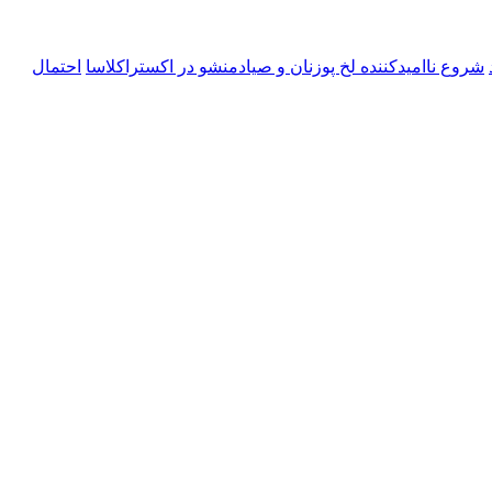
شروع ناامیدکننده لخ پوزنان و صیادمنشو در اکستراکلاسا
احتمال