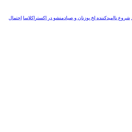
شروع ناامیدکننده لخ پوزنان و صیادمنشو در اکستراکلاسا
احتمال