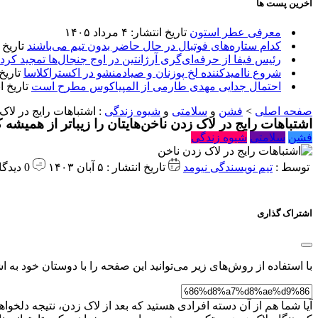
آخرین پست ها
معرفی عطر استون
تاریخ انتشار: ۴ مرداد ۱۴۰۵
کدام ستاره‌های فوتبال در حال حاضر بدون تیم می‌باشند
تاریخ انتشا
رئیس فیفا از حرفه‌ای‌گری آرژانتین در اوج جنجال‌ها تمجید کرد
شروع ناامیدکننده لخ پوزنان و صیادمنشو در اکستراکلاسا
تاریخ انتش
احتمال جدایی مهدی طارمی از المپیاکوس مطرح است
تاریخ انتشار:
صفحه اصلی
>
فشن
و
سلامتی
و
شیوه زندگی
:
اشتباهات رایج در لاک 
اشتباهات رایج در لاک زدن ناخن‌هایتان را زیباتر از همیشه ک
فشن
سلامتی
شیوه زندگی
توسط :
تیم نویسندگی نیومد
تاریخ انتشار : ۵ آبان ۱۴۰۳
0 دیدگاه
اشتراک گذاری
با استفاده از روش‌های زیر می‌توانید این صفحه را با دوستان خود به اش
آیا شما هم از آن دسته افرادی هستید که بعد از لاک زدن، نتیجه دلخواهت