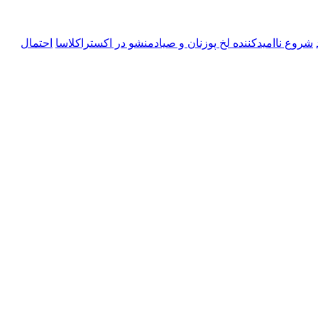
شروع ناامیدکننده لخ پوزنان و صیادمنشو در اکستراکلاسا
احتمال