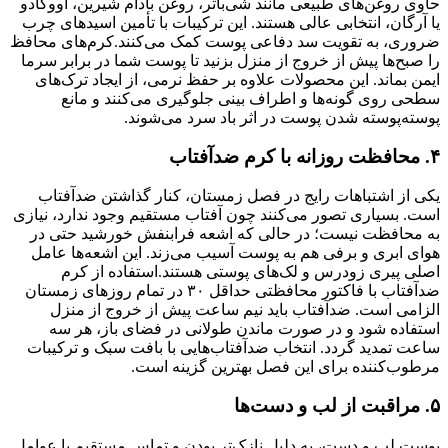
حاوی روغن‌های طبیعی مانند شی‌باتر، روغن بادام شیرین، آووکادو
یا آرگان، انتخابی عالی هستند. این ترکیبات با تأمین اسیدهای چرب
ضروری، به تقویت سد دفاعی پوست کمک می‌کنند.کرم‌های محافظ
را صبح‌ها پیش از خروج از منزل بزنید تا پوست شما در برابر سرما
ایمن بماند. این محصولات علاوه بر حفظ نرمی، از ایجاد ترک‌های
سطحی روی گونه‌ها و اطراف بینی جلوگیری می‌کنند و مانع
پوسته‌پوسته شدن پوست در اثر باد سرد می‌شوند.
۴. محافظت روزانه با کرم ضدآفتاب
یکی از اشتباهات رایج در فصل زمستان، کنار گذاشتن ضدآفتاب
است. بسیاری تصور می‌کنند چون آفتاب مستقیم وجود ندارد، نیازی
به محافظت نیست؛ در حالی که اشعه فرابنفش خورشید حتی در
هوای ابری و برفی هم به پوست آسیب می‌زند. این اشعه‌ها عامل
اصلی پیری زودرس و لک‌های پوستی هستند.استفاده از کرم
ضدآفتاب با فاکتور محافظتی حداقل ۳۰ در تمام روزهای زمستان
الزامی است. ضدآفتاب باید نیم ساعت پیش از خروج از منزل
استفاده شود و در صورت ماندن طولانی در فضای باز، هر سه
ساعت تمدید گردد. انتخاب ضدآفتاب‌هایی با بافت سبک و ترکیبات
مرطوب‌کننده برای این فصل بهترین گزینه است.
۵. مراقبت از لب و دست‌ها
پوست لب و دست، به دلیل نازک‌تر بودن و تماس مستقیم با عوامل