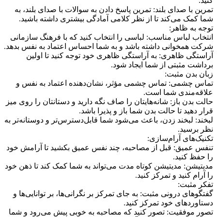
کنید.
تمرین با صدای بلند: تمرین پاسخ دادن به سوالات با صدای بلند، به
شما کمک می‌کند تا از نظر کلامی آمادگی بیشتری داشته باشید.
توجه به ظاهر:
انتخاب لباس مناسب: لباسی را انتخاب کنید که با فرهنگ سازمانی
شرکت همخوانی داشته باشد و به شما احساس اعتماد به نفس بدهد.
آراستگی ظاهری: به آراستگی ظاهری خود توجه کنید تا اولین
برداشت مثبتی از شما ایجاد شود.
زبان بدن مثبت:
تماس چشمی: تماس چشمی مؤثر، نشان‌دهنده اعتماد به نفس و
علاقه‌مندی شما است.
حالت بدن باز: شانه‌هایتان را صاف نگه دارید و دستانتان را روی میز
قرار دهید تا حالت بدن شما باز و پذیرا باشد.
لبخند: لبخند زدن، باعث می‌شود شما قابل‌دسترس‌تر و دوستانه‌تر به
نظر برسید.
تکنیک‌های آرام‌سازی:
تنفس عمیق: قبل از مصاحبه، چند نفس عمیق بکشید تا آرامش خود
را حفظ کنید.
مدیتیشن: مدیتیشن کوتاه مدت می‌تواند به شما کمک کند تا ذهن خود
را آرام کنید و تمرکز کنید.
تفکر مثبت:
گفتگوهای درونی مثبت: به جای تمرکز بر نگرانی‌ها، بر توانایی‌ها و
دستاوردهای خود تمرکز کنید.
تصور موفقیت: تصور کنید که مصاحبه به خوبی پیش می‌رود و شما