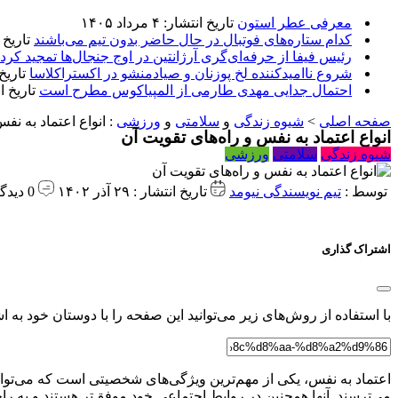
معرفی عطر استون
تاریخ انتشار: ۴ مرداد ۱۴۰۵
کدام ستاره‌های فوتبال در حال حاضر بدون تیم می‌باشند
تاریخ انتشا
رئیس فیفا از حرفه‌ای‌گری آرژانتین در اوج جنجال‌ها تمجید کرد
شروع ناامیدکننده لخ پوزنان و صیادمنشو در اکستراکلاسا
تاریخ انتش
احتمال جدایی مهدی طارمی از المپیاکوس مطرح است
تاریخ انتشار:
صفحه اصلی
>
شیوه زندگی
و
سلامتی
و
ورزشی
:
انواع اعتماد به نف
انواع اعتماد به نفس و راه‌های تقویت آن
شیوه زندگی
سلامتی
ورزشی
توسط :
تیم نویسندگی نیومد
تاریخ انتشار : ۲۹ آذر ۱۴۰۲
0 دیدگاه
اشتراک گذاری
با استفاده از روش‌های زیر می‌توانید این صفحه را با دوستان خود به اش
اعتماد به نفس، یکی از مهم‌ترین ویژگی‌های شخصیتی است که می‌تواند 
می‌ترسند. آنها همچنین در روابط اجتماعی خود موفق‌تر هستند و به راحتی