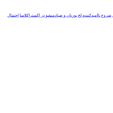
شروع ناامیدکننده لخ پوزنان و صیادمنشو در اکستراکلاسا
احتمال