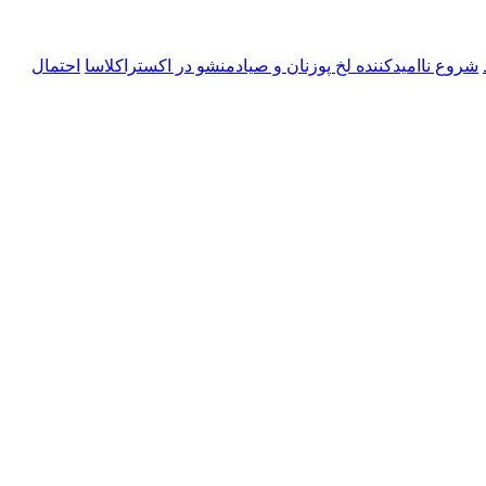
شروع ناامیدکننده لخ پوزنان و صیادمنشو در اکستراکلاسا
احتمال