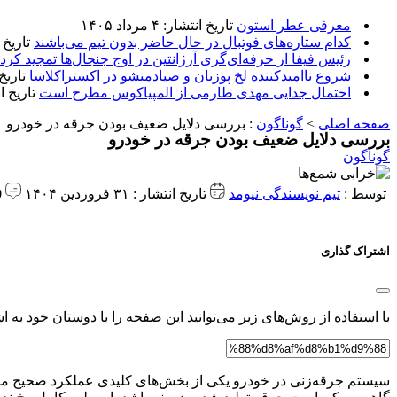
معرفی عطر استون
تاریخ انتشار: ۴ مرداد ۱۴۰۵
کدام ستاره‌های فوتبال در حال حاضر بدون تیم می‌باشند
تاریخ انتشا
رئیس فیفا از حرفه‌ای‌گری آرژانتین در اوج جنجال‌ها تمجید کرد
شروع ناامیدکننده لخ پوزنان و صیادمنشو در اکستراکلاسا
تاریخ انتش
احتمال جدایی مهدی طارمی از المپیاکوس مطرح است
تاریخ انتشار:
صفحه اصلی
>
گوناگون
:
بررسی دلایل ضعیف بودن جرقه در خودرو
بررسی دلایل ضعیف بودن جرقه در خودرو
گوناگون
توسط :
تیم نویسندگی نیومد
تاریخ انتشار : ۳۱ فروردین ۱۴۰۴
0 دیدگاه
اشتراک گذاری
با استفاده از روش‌های زیر می‌توانید این صفحه را با دوستان خود به اش
سیستم جرقه‌زنی در خودرو یکی از بخش‌های کلیدی عملکرد صحیح موت