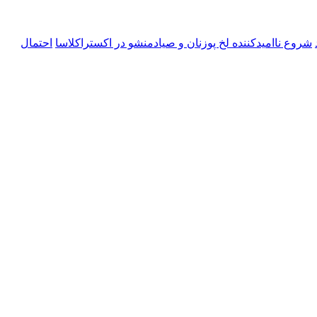
شروع ناامیدکننده لخ پوزنان و صیادمنشو در اکستراکلاسا
احتمال