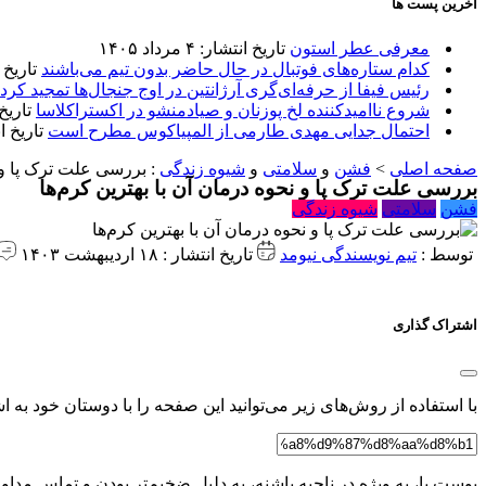
آخرین پست ها
معرفی عطر استون
تاریخ انتشار: ۴ مرداد ۱۴۰۵
کدام ستاره‌های فوتبال در حال حاضر بدون تیم می‌باشند
تاریخ انتشا
رئیس فیفا از حرفه‌ای‌گری آرژانتین در اوج جنجال‌ها تمجید کرد
شروع ناامیدکننده لخ پوزنان و صیادمنشو در اکستراکلاسا
تاریخ انتش
احتمال جدایی مهدی طارمی از المپیاکوس مطرح است
تاریخ انتشار:
صفحه اصلی
>
فشن
و
سلامتی
و
شیوه زندگی
:
بررسی علت ترک پا و ن
بررسی علت ترک پا و نحوه درمان آن با بهترین کرم‌ها
فشن
سلامتی
شیوه زندگی
توسط :
تیم نویسندگی نیومد
تاریخ انتشار : ۱۸ اردیبهشت ۱۴۰۳
اشتراک گذاری
با استفاده از روش‌های زیر می‌توانید این صفحه را با دوستان خود به اش
پوست پا، به ویژه در ناحیه پاشنه، به دلیل ضخیم‌تر بودن و تماس مدا