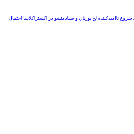
شروع ناامیدکننده لخ پوزنان و صیادمنشو در اکستراکلاسا
احتمال