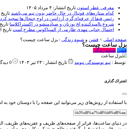
معرفی عطر استون
تاریخ انتشار: ۴ مرداد ۱۴۰۵
کدام ستاره‌های فوتبال در حال حاضر بدون تیم می‌باشند
تاریخ انتشا
رئیس فیفا از حرفه‌ای‌گری آرژانتین در اوج جنجال‌ها تمجید کرد
شروع ناامیدکننده لخ پوزنان و صیادمنشو در اکستراکلاسا
تاریخ انتش
احتمال جدایی مهدی طارمی از المپیاکوس مطرح است
تاریخ انتشار:
صفحه اصلی
>
فشن
و
شیوه زندگی
:
بزل ساعت چیست؟
بزل ساعت چیست؟
فشن
شیوه زندگی
توسط :
تیم نویسندگی نیومد
تاریخ انتشار : ۲۳ تیر ۱۴۰۳
0 دیدگاه
اشتراک گذاری
با استفاده از روش‌های زیر می‌توانید این صفحه را با دوستان خود به اش
در دنیای ساعت‌ها، فراتر از صفحه‌های ظریف و عقربه‌های ظریف، المان‌
بیرونی قاب ساعت قرار گرفته و ظاهری شیک و کاربردی به آن می‌ب