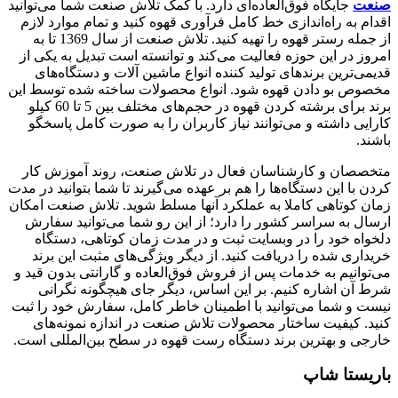
صنعت
جایگاه فوق‌العاده‌ای دارد. با کمک تلاش صنعت شما می‌توانید
اقدام به راه‌اندازی خط کامل فرآوری قهوه کنید و تمام موارد لازم
از جمله رستر قهوه را تهیه کنید. تلاش صنعت از سال 1369 تا به
امروز در این حوزه فعالیت می‌کند و توانسته است تبدیل به یکی از
قدیمی‌ترین برندهای تولید کننده انواع ماشین آلات و دستگاه‌های
مخصوص بو دادن قهوه شود. انواع محصولات ساخته شده توسط این
برند برای برشته کردن قهوه در حجم‌های مختلف بین 5 تا 60 کیلو
کارایی داشته و می‌توانند نیاز کاربران را به صورت کامل پاسخگو
باشند.
متخصصان و کارشناسان فعال در تلاش صنعت، روند آموزش کار
کردن با این دستگاه‌ها را هم بر عهده می‌گیرند تا شما بتوانید در مدت
زمان کوتاهی کاملا به عملکرد آنها مسلط شوید. تلاش صنعت امکان
ارسال به سراسر کشور را دارد؛ از این رو شما می‌توانید سفارش
دلخواه خود را در وبسایت ثبت و در مدت زمان کوتاهی، دستگاه
خریداری شده را دریافت کنید. از دیگر ویژگی‌های مثبت این برند
می‌توانیم به خدمات پس از فروش فوق‌العاده و گارانتی بدون قید و
شرط آن اشاره کنیم. بر این اساس، دیگر جای هیچگونه نگرانی
نیست و شما می‌توانید با اطمینان خاطر کامل، سفارش خود را ثبت
کنید. کیفیت ساختار محصولات تلاش صنعت در اندازه نمونه‌های
خارجی و بهترین برند دستگاه رست قهوه در سطح بین‌المللی است.
باریستا شاپ