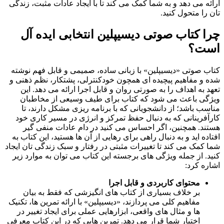
ارائه می دهد و به شما کمک می کند تا با ایجاد عادات مثبت، زندگی
تان را متحول کنید.
چرا کتاب صوتی دیسیپلین انتخابی ایده آل
است؟
کتاب صوتی «دیسیپلین» با زبانی ساده، صمیمی و قابل فهم نوشته
شده و مفاهیم پیچیده ای همچون خودکنترلی، پشتکار، نظم ذهنی و
تعهد به اهداف را به صورتی روان و قابل اجرا ارائه می دهد. این
ویژگی باعث می شود که کتاب برای طیف وسیعی از مخاطبان
مناسب باشد؛ از دانشجویانی که با برنامه ریزی مشکل دارند، تا
کارآفرینانی که به دنبال حفظ تمرکز و انرژی در مسیر کاری خود
هستند. همچنین، اگر احساس می کنید در دام عادات منفی گیر
افتاده اید و به دنبال راهی برای رهایی از آن ها هستید، این کتاب به
شما کمک می کند تا تغییرات مثبتی در رفتار و سبک زندگی تان ایجاد
کنید. از جمله ویژگی های برجسته این کتاب می توان به موارد زیر
اشاره کرد:
محتوای کاربردی و قابل اجرا
بر خلاف بسیاری از کتاب های انگیزشی که فقط به بیان
مفاهیم کلی می پردازند، «دیسیپلین» با ارائه تمرین ها، تکنیک
ها و مثال های واقعی، ابزارهایی عملی برای ایجاد تغییر در
اختیار شما قرار می دهد. تمرین هایی که در این کتاب معرفی