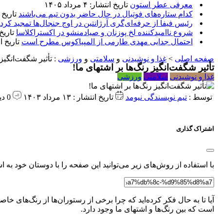
معرفی عطر استون
تاریخ انتشار: ۴ مرداد ۱۴۰۵
کدام ستاره‌های فوتبال در حال حاضر بدون تیم می‌باشند
تاریخ انتشا
رئیس فیفا از حرفه‌ای‌گری آرژانتین در اوج جنجال‌ها تمجید کرد
شروع ناامیدکننده لخ پوزنان و صیادمنشو در اکستراکلاسا
تاریخ انتش
احتمال جدایی مهدی طارمی از المپیاکوس مطرح است
تاریخ انتشار:
صفحه اصلی
>
غذا و نوشیدنی
و
سلامتی
و
ورزشی
:
تأثیر شگفت‌انگیز 
تأثیر شگفت‌انگیز رنگ‌ها بر اشتهای ما! ️
غذا و نوشیدنی
سلامتی
ورزشی
توسط :
تیم نویسندگی نیومد
تاریخ انتشار : ۱۳ مرداد ۱۴۰۳
0 دیدگاه
اشتراک گذاری
با استفاده از روش‌های زیر می‌توانید این صفحه را با دوستان خود به اش
آیا تا به حال فکر کرده‌اید که چرا برخی از رستوران‌ها از رنگ‌های خا
است که بین رنگ‌ها و اشتهای ما وجود دارد.