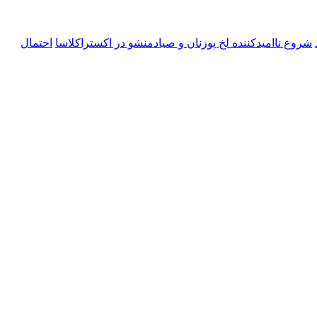
شروع ناامیدکننده لخ پوزنان و صیادمنشو در اکستراکلاسا
احتمال