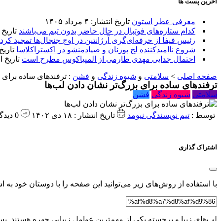
آخرین پست ها
معرفی عطر استون
تاریخ انتشار: ۴ مرداد ۱۴۰۵
کدام ستاره‌های فوتبال در حال حاضر بدون تیم می‌باشند
تاریخ انتشا
رئیس فیفا از حرفه‌ای‌گری آرژانتین در اوج جنجال‌ها تمجید کرد
شروع ناامیدکننده لخ پوزنان و صیادمنشو در اکستراکلاسا
تاریخ انتش
احتمال جدایی مهدی طارمی از المپیاکوس مطرح است
تاریخ انتشار:
صفحه اصلی
>
سلامتی
و
شیوه زندگی
و
فشن
:
ترفندهای ساده برای ب
ترفندهای ساده برای بزرگ‌تر نشان دادن لب‌ها
سلامتی
شیوه زندگی
فشن
توسط :
تیم نویسندگی نیومد
تاریخ انتشار : ۱۸ دی ۱۴۰۲
0 دیدگاه
اشتراک گذاری
با استفاده از روش‌های زیر می‌توانید این صفحه را با دوستان خود به اش
لب‌های زیبا و برجسته یکی از مهم‌ترین عوامل زیبایی چهره هستند. بسی