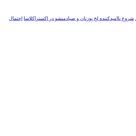
شروع ناامیدکننده لخ پوزنان و صیادمنشو در اکستراکلاسا
احتمال