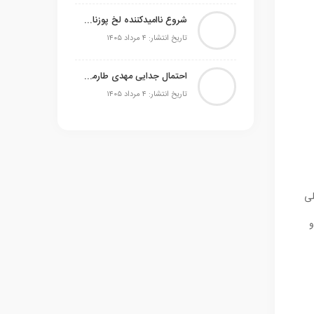
شروع ناامیدکننده لخ پوزنان و صیادمنشو در اکستراکلاسا
تاریخ انتشار: ۴ مرداد ۱۴۰۵
احتمال جدایی مهدی طارمی از المپیاکوس مطرح است
تاریخ انتشار: ۴ مرداد ۱۴۰۵
Schiaparelli، Caro و Loewe به شکلی
و