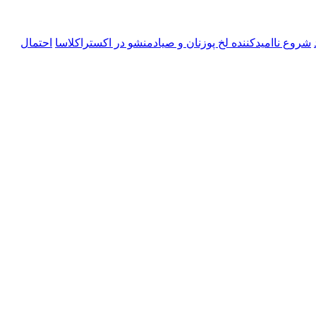
شروع ناامیدکننده لخ پوزنان و صیادمنشو در اکستراکلاسا
احتمال