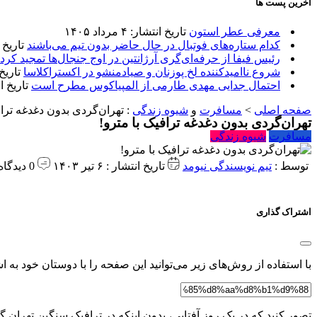
آخرین پست ها
معرفی عطر استون
تاریخ انتشار: ۴ مرداد ۱۴۰۵
کدام ستاره‌های فوتبال در حال حاضر بدون تیم می‌باشند
تاریخ انتشا
رئیس فیفا از حرفه‌ای‌گری آرژانتین در اوج جنجال‌ها تمجید کرد
شروع ناامیدکننده لخ پوزنان و صیادمنشو در اکستراکلاسا
تاریخ انتش
احتمال جدایی مهدی طارمی از المپیاکوس مطرح است
تاریخ انتشار:
صفحه اصلی
>
مسافرت
و
شیوه زندگی
:
تهران‌گردی بدون دغدغه تراف
تهران‌گردی بدون دغدغه ترافیک با مترو!
مسافرت
شیوه زندگی
توسط :
تیم نویسندگی نیومد
تاریخ انتشار : ۶ تیر ۱۴۰۳
0 دیدگاه
اشتراک گذاری
با استفاده از روش‌های زیر می‌توانید این صفحه را با دوستان خود به اش
تصور کنید که در یک روز آفتابی، بدون اینکه در ترافیک سنگین تهران گ