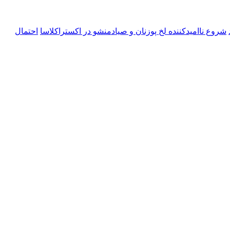
شروع ناامیدکننده لخ پوزنان و صیادمنشو در اکستراکلاسا
احتمال