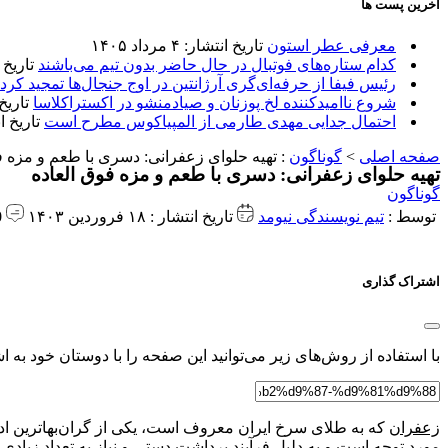
آخرین پست ها
معرفی عطر استون
تاریخ انتشار: ۴ مرداد ۱۴۰۵
کدام ستاره‌های فوتبال در حال حاضر بدون تیم می‌باشند
تاریخ انتشا
رئیس فیفا از حرفه‌ای‌گری آرژانتین در اوج جنجال‌ها تمجید کرد
شروع ناامیدکننده لخ پوزنان و صیادمنشو در اکستراکلاسا
تاریخ انتش
احتمال جدایی مهدی طارمی از المپیاکوس مطرح است
تاریخ انتشار:
صفحه اصلی
>
گوناگون
:
تهیه حلوای زعفرانی: دسری با طعم و مزه ف
تهیه حلوای زعفرانی: دسری با طعم و مزه فوق العاده
گوناگون
توسط :
تیم نویسندگی نیومد
تاریخ انتشار : ۱۸ فروردین ۱۴۰۳
0 دیدگاه
اشتراک گذاری
با استفاده از روش‌های زیر می‌توانید این صفحه را با دوستان خود به اش
زعفران
که به طلای سرخ ایران معروف است، یکی از گران‌بهاترین ادو
مورد توجه است و به دلیل فرآیند برداشت دستی و نیاز به تعداد زیادی 