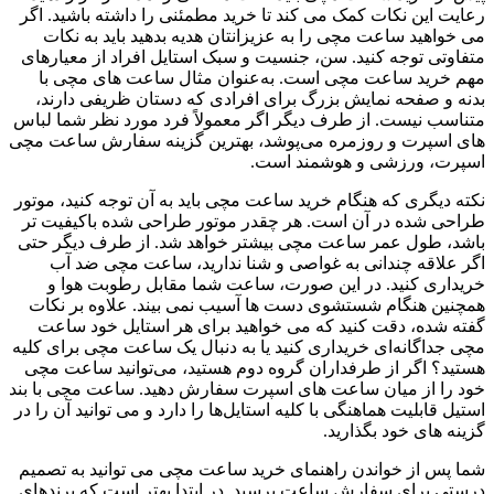
رعایت این نکات کمک می ‌کند تا خرید مطمئنی را داشته باشید. اگر
می‌ خواهید ساعت مچی را به عزیزانتان هدیه بدهید باید به نکات
متفاوتی توجه کنید. سن، جنسیت و سبک استایل افراد از معیارهای
مهم خرید ساعت مچی است. به‌عنوان مثال ساعت ‌های مچی با
بدنه و صفحه نمایش بزرگ برای افرادی که دستان ظریفی دارند،
متناسب نیست. از طرف دیگر اگر معمولاً فرد مورد نظر شما لباس
‌های اسپرت و روزمره می‌پوشد، بهترین گزینه سفارش ساعت مچی
اسپرت، ورزشی و هوشمند است.
نکته دیگری که هنگام خرید ساعت مچی باید به آن توجه کنید، موتور
طراحی شده در آن است. هر چقدر موتور طراحی شده باکیفیت ‌تر
باشد، طول عمر ساعت مچی بیشتر خواهد شد. از طرف دیگر حتی
اگر علاقه چندانی به غواصی و شنا ندارید، ساعت مچی ضد آب
خریداری کنید. در این صورت، ساعت شما مقابل رطوبت هوا و
همچنین هنگام شستشوی دست ‌ها آسیب نمی ‌بیند. علاوه بر نکات
گفته شده، دقت کنید که می ‌خواهید برای هر استایل خود ساعت
مچی جداگانه‌ای خریداری کنید یا به دنبال یک ساعت مچی برای کلیه
هستید؟ اگر از طرفداران گروه دوم هستید، می‌توانید ساعت مچی
خود را از میان ساعت ‌های اسپرت سفارش دهید. ساعت مچی با بند
استیل قابلیت هماهنگی با کلیه استایل‌ها را دارد و می ‌توانید آن را در
گزینه‌ های خود بگذارید.
شما پس از خواندن راهنمای خرید ساعت مچی می ‌توانید به تصمیم
درستی برای سفارش ساعت برسید. در ابتدا بهتر است که برندهای