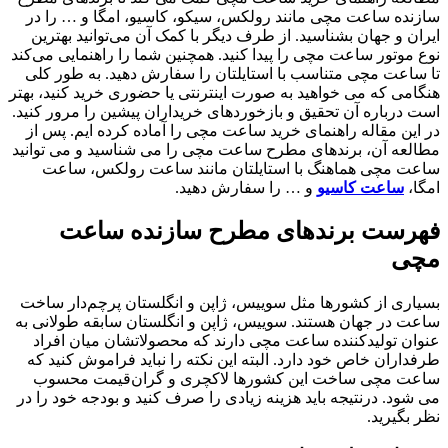
سازنده ساعت مچی مانند رولکس، سیکو، کاسیو، امگا و … را در
ایران و جهان بشناسید. از طرف دیگر با کمک آن می‌توانید بهترین
نوع موتور ساعت مچی را پیدا کنید. همچنین شما را راهنمایی می‌کند
تا ساعت مچی متناسب با استایلتان را سفارش دهید. به طور کلی
هنگامی که می ‌خواهید به صورت اینترنتی یا حضوری خرید کنید، بهتر
است درباره آن تحقیق و بازخوردهای خریداران پیشین را مرور کنید.
در این مقاله راهنمای خرید ساعت مچی را آماده کرده ‌ایم. پس از
مطالعه آن، برندهای مطرح ساعت مچی را می ‌شناسید و می ‌توانید
ساعت مچی هماهنگ با استایلتان مانند ساعت رولکس، ساعت
امگا،
ساعت کاسیو
و … را سفارش دهید.
فهرست برندهای مطرح سازنده ساعت
مچی
بسیاری از کشورها مثل سوییس، ژاپن و انگلستان پرچم‌دار ساخت
ساعت در جهان هستند. سوییس، ژاپن و انگلستان سابقه طولانی به
‌عنوان تولیدکننده ساعت مچی دارند که محصولاتشان میان افراد
طرفداران خاص خود دارد. البته این نکته را نباید فراموش کنید که
ساعت مچی ساخت این کشورها لاکچری و گران‌قیمت محسوب
می ‌شود. درنتیجه باید هزینه زیادی را صرف کنید و بودجه خود را در
نظر بگیرید.