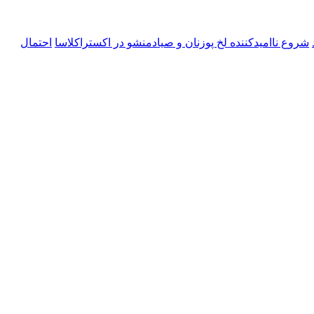
شروع ناامیدکننده لخ پوزنان و صیادمنشو در اکستراکلاسا
احتمال