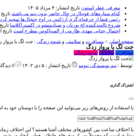
معرفی عطر استون
تاریخ انتشار: ۴ مرداد ۱۴۰۵
کدام ستاره‌های فوتبال در حال حاضر بدون تیم می‌باشند
تاریخ انتشا
رئیس فیفا از حرفه‌ای‌گری آرژانتین در اوج جنجال‌ها تمجید کرد
شروع ناامیدکننده لخ پوزنان و صیادمنشو در اکستراکلاسا
تاریخ انتش
احتمال جدایی مهدی طارمی از المپیاکوس مطرح است
تاریخ انتشار:
صفحه اصلی
>
مسافرت
و
سلامتی
و
شیوه زندگی
:
جت لگ یا پرواز 
جت لگ یا پرواز زدگ
مسافرت
سلامتی
شیوه زندگی
توسط :
تیم نویسندگی نیومد
تاریخ انتشار : ۵ دی ۱۴۰۲
0 دیدگاه
اشتراک گذاری
با استفاده از روش‌های زیر می‌توانید این صفحه را با دوستان خود به اش
با اختلاف ساعت بین کشورهای مختلف آشنا هستید؟ این اختلاف زمانی 
بیداری است که معمولاً پس از سفرهای طولانی هوایی ایجاد می‌شود.