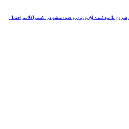
شروع ناامیدکننده لخ پوزنان و صیادمنشو در اکستراکلاسا
احتمال