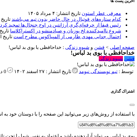
آخرین پست ها
معرفی عطر استون
تاریخ انتشار: ۴ مرداد ۱۴۰۵
کدام ستاره‌های فوتبال در حال حاضر بدون تیم می‌باشند
تاریخ انتشا
رئیس فیفا از حرفه‌ای‌گری آرژانتین در اوج جنجال‌ها تمجید کرد
شروع ناامیدکننده لخ پوزنان و صیادمنشو در اکستراکلاسا
تاریخ انتش
احتمال جدایی مهدی طارمی از المپیاکوس مطرح است
تاریخ انتشار:
صفحه اصلی
>
فشن
و
شیوه زندگی
:
خداحافظی با بوی بد لباس!
خداحافظی با بوی بد لباس!
فشن
شیوه زندگی
توسط :
تیم نویسندگی نیومد
تاریخ انتشار : ۲۷ اسفند ۱۴۰۲
0 دیدگاه
اشتراک گذاری
با استفاده از روش‌های زیر می‌توانید این صفحه را با دوستان خود به اش
بوی بد لباس می‌تواند آزاردهنده باشد و اعتماد به نفس شما را تحت 