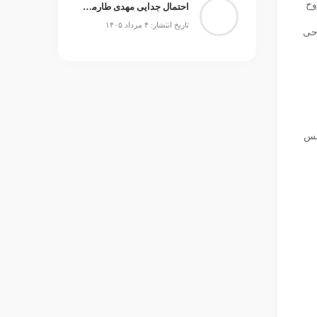
وح
احتمال جدایی مهدی طارمی از المپیاکوس مطرح است
تاریخ انتشار: ۴ مرداد ۱۴۰۵
وحی
فس