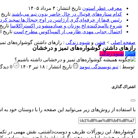
معرفی عطر استون
تاریخ انتشار: ۴ مرداد ۱۴۰۵
کدام ستاره‌های فوتبال در حال حاضر بدون تیم می‌باشند
تاریخ انتشا
رئیس فیفا از حرفه‌ای‌گری آرژانتین در اوج جنجال‌ها تمجید کرد
شروع ناامیدکننده لخ پوزنان و صیادمنشو در اکستراکلاسا
تاریخ انتش
احتمال جدایی مهدی طارمی از المپیاکوس مطرح است
تاریخ انتشار:
صفحه اصلی
>
فشن
و
شیوه زندگی
:
رازهای داشتن گوشواره‌های تمی
رازهای داشتن گوشواره‌های تمیز و درخشان
فشن
شیوه زندگی
توسط :
تیم نویسندگی نیومد
تاریخ انتشار : ۱۸ تیر ۱۴۰۳
0 دیدگاه
اشتراک گذاری
با استفاده از روش‌های زیر می‌توانید این صفحه را با دوستان خود به اش
گوشواره‌ها، این زیورآلات ظریف و دوست‌داشتنی، نقش مهمی در تکمیل
را به آن درخشش اولیه می‌دهند. نگران نباشید! با چند روش ساده و کارب