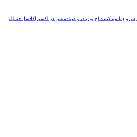
شروع ناامیدکننده لخ پوزنان و صیادمنشو در اکستراکلاسا
احتمال