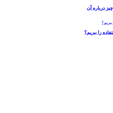
ز درباره آن
اده را ببریم؟