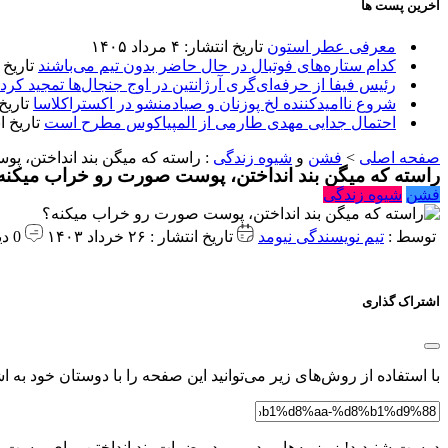
آخرین پست ها
معرفی عطر استون
تاریخ انتشار: ۴ مرداد ۱۴۰۵
کدام ستاره‌های فوتبال در حال حاضر بدون تیم می‌باشند
تاریخ انتشا
رئیس فیفا از حرفه‌ای‌گری آرژانتین در اوج جنجال‌ها تمجید کرد
شروع ناامیدکننده لخ پوزنان و صیادمنشو در اکستراکلاسا
تاریخ انتش
احتمال جدایی مهدی طارمی از المپیاکوس مطرح است
تاریخ انتشار:
صفحه اصلی
>
فشن
و
شیوه زندگی
:
راسته که میگن بند انداختن، 
راسته که میگن بند انداختن، پوست صورت رو خراب میکنه
فشن
شیوه زندگی
توسط :
تیم نویسندگی نیومد
تاریخ انتشار : ۲۶ خرداد ۱۴۰۳
0 دیدگاه
اشتراک گذاری
با استفاده از روش‌های زیر می‌توانید این صفحه را با دوستان خود به اش
درست شنیدید! زمزمه‌هایی در مورد مضرات بند انداختن برای پوست به