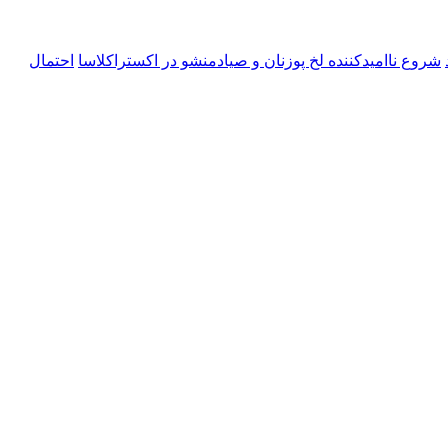
شروع ناامیدکننده لخ پوزنان و صیادمنشو در اکستراکلاسا
احتمال