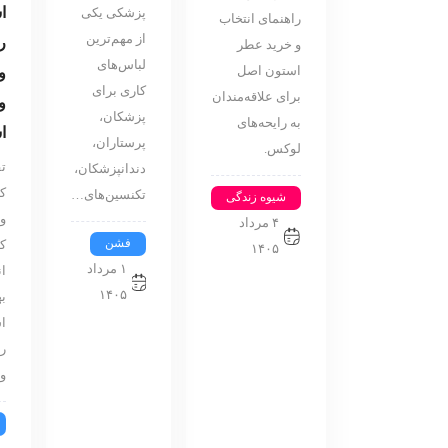
ا
پزشکی یکی
راهنمای انتخاب
از مهم‌ترین
ر
و خرید عطر
لباس‌های
استون اصل
و
کاری برای
برای علاقه‌مندان
و
پزشکان،
به رایحه‌های
ا
پرستاران،
لوکس.
ت
دندانپزشکان،
ک
تکنسین‌های…
شیوه زندگی
و 
۴ مرداد
فشن
ک
۱۴۰۵
۱ مرداد
ا
۱۴۰۵
به
ا
ر
و