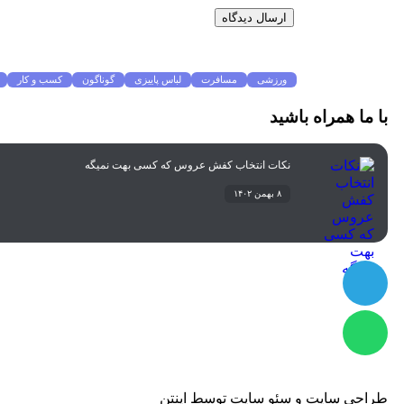
موضوعات پرطرفدار
ورزشی
مسافرت
لباس پاییزی
گوناگون
کسب و کار
با ما همراه باشید
نکات انتخاب کفش عروس که کسی بهت نمیگه
۸ بهمن ۱۴۰۲
طراحی سایت
و
سئو سایت
توسط
اینتن