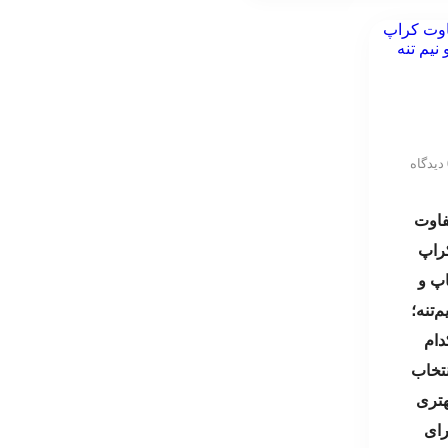
ه
فاوت
راپ
اپ و
م‌تنه؛
دام
نتخاب
هتری
رای