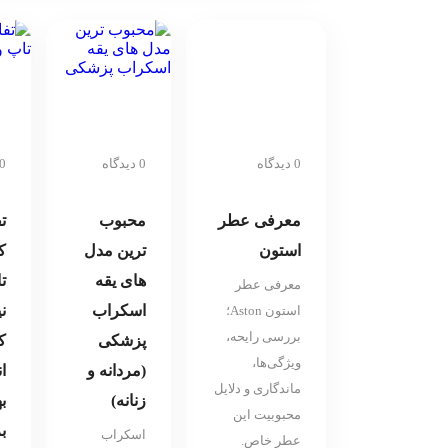
0 دیدگاه
0 دیدگاه
0 دیدگا
معرفی عطر
محبوب
ت
استون
ترین مدل
ک
های یقه
ت
معرفی عطر
اسکراب
نی
استون Aston؛
بررسی رایحه،
پزشکی
ک
ویژگی‌ها،
(مردانه و
ا
ماندگاری و دلایل
زنانه)
ب
محبوبیت این
ب
اسکراب
عطر خاص.