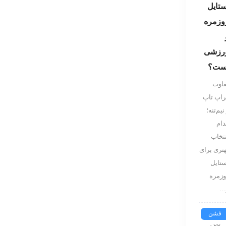
ستایل
وزمره
رزشی
ست؟
فاوت
راپ تاپ
نیم‌تنه؛
دام
نتخاب
تری برای
ستایل
وزمره
…
فشن