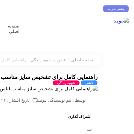
شروع ناامیدکننده لخ پوزنان و صیادمنشو در اکستراکلاسا
احتمال جدایی مهدی طا
بیشتر بخوانید
صفحه
اصلی
:
>
صفحه اصلی
فشن
و
شیوه زندگی
راهنمایی کامل 
راهنمایی کامل برای تشخیص سایز مناسب لب
فشن
شیوه زندگی
توسط :
تیم نویسندگی نیومد
تاریخ انتشار : ۲۶ فروردین ۱۴۰۳
اشتراک گذاری