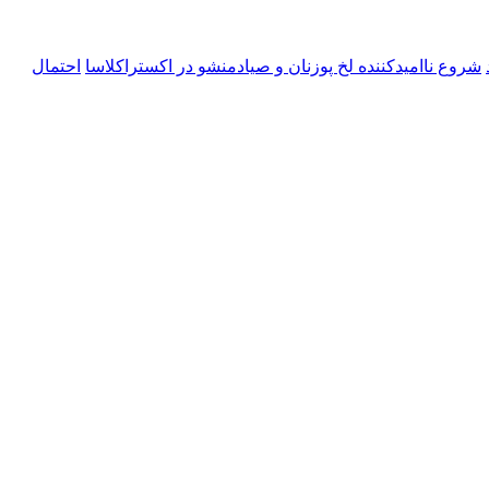
شروع ناامیدکننده لخ پوزنان و صیادمنشو در اکستراکلاسا
احتمال