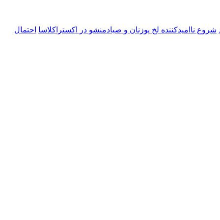
شروع ناامیدکننده لخ پوزنان و صیادمنشو در اکستراکلاسا
احتمال