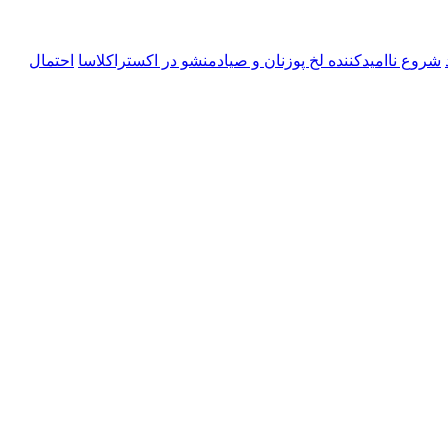
شروع ناامیدکننده لخ پوزنان و صیادمنشو در اکستراکلاسا
احتمال