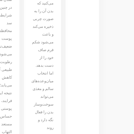
می‌کنید که
در چنین
بدن آن را به
شرایطی
صورت چربی
سد
ذخیره می‌کند
محافظت
و باعث
پوست
می‌شود شکم
ضعیف‌تر
فرم صاف
می‌شود 
خود را از
رطوبت
دست بدهد.
طبیعی آ
اما انتخاب
کاهش
میان‌وعده‌های
می‌یابد؛
سالم و مغذی
نتیجه ای
می‌تواند
فرایند،
سوخت‌وساز
پوستی ک
بدن را فعال
حساس 
نگه دارد و
مستعد
روند
التهاب