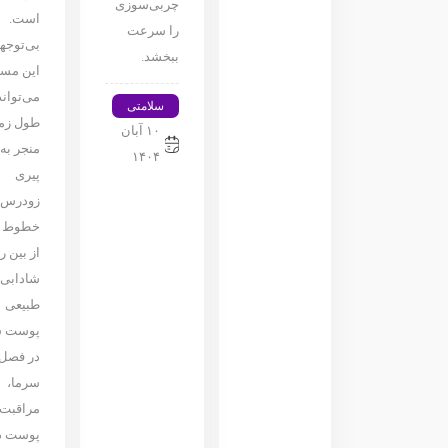
چربی‌سوزی
است.
را سرعت
بی‌توجه
ببخشد.
این مسئ
می‌تواند
سلامتی
طول زم
۱۰ آبان
منجر به
۱۴۰۴
پیری
زودرس،
خطوط ر
از بین ر
شادابی
طبیعی
پوست ش
در فصل
سرما،
مراقبت 
پوست د