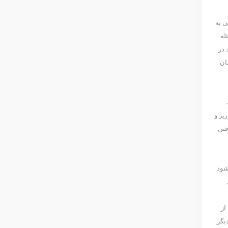
ی به
له
 در
ان
یز و
فتن
ود.
از
یگر