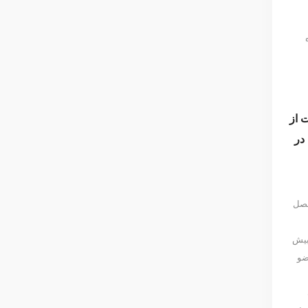
 از
در
فصل
یش
ضو