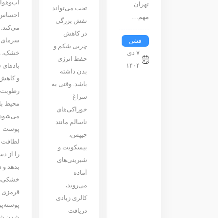
آب‌وهوا 
تهران
تخت می‌تواند
احساس
مهم…
نقش بزرگی
می‌کند.
در کاهش
سرمای
فشن
چربی شکم و
۷ دی
خشک، 
حفظ انرژی
۱۴۰۴
بادهای 
بدن داشته
و کاهش
باشد. وقتی به
رطوبت
سراغ
محیط ب
خوراکی‌های
می‌شود
ناسالم مانند
پوست
چیپس،
لطافت 
بیسکویت و
را از د
شیرینی‌های
بدهد و د
آماده
خشکی،
می‌روید،
قرمزی ی
کالری زیادی
پوسته‌پ
دریافت
شدن شو