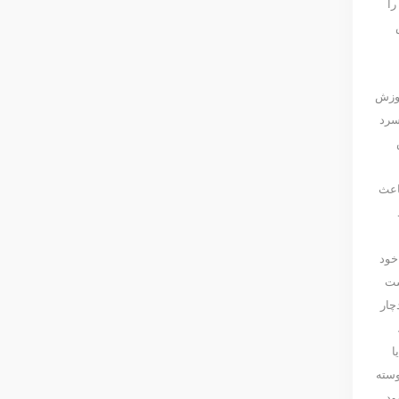
را
وزش
سرد
اعث
خود
ست
چار
ا
وسته
د.