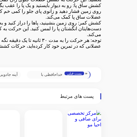
کشش ساق پا: رو به دیوار بایستید و یک پا را عقب بگ
روی زمین فشار دهید و زانوی پای جلو را کمی خم 
عضلات ساق پا کمک می‌کند.
کشش کمر: روی زمین بنشینید، پاها را دراز کنید و به
دست‌هایتان انگشتان پا را لمس کنید. این حرکت 
می‌کند.
توجه: هر حرکت را به مدت ۳۰ ثانیه تا 
عضلانی که در تمرین خود کار کرده‌اید، حرکات کششی
«
پست قبلی
خداحافظی با
آینه جادویی
خشکی پوست!
ضدآفتاب‌ها 
معرفی محصولات
می‌کند!
پست های مرتبط
آرایشی فوق‌العاده
برای پوست‌های
خشک