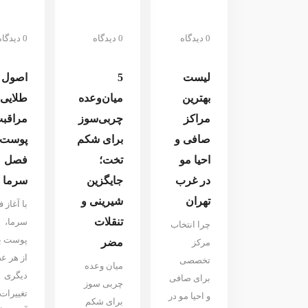
0 دیدگاه
0 دیدگاه
0 دیدگاه
لیست
5
اصول
بهترین
میان‌وعده
طلایی
مراکز
چربی‌سوز
مراقبت
صافی و
برای شکم
پوست 
احیا مو
تخت؛
فصل
در غرب
جایگزین
سرما
تهران
شیرینی و
با آغاز 
تنقلات
سرما،
چرا انتخاب
پوست ب
مضر
مرکز
از هر ع
تخصصی
میان ‌وعده
دیگری
برای صافی
چربی ‌سوز
تغییرات
و احیا مو در
برای شکم