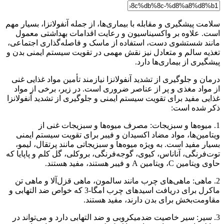
سلامت پیشگیری و مقابله با بیماری‌ها، از جمله آنفولانزا، بسیار مهم
است. علاوه بر واکسیناسیون و رعایت اقدامات بهداشتی معمول
مانند شستشوی دست، استفاده از ماسک و فاصله‌گذاری اجتماعی،
تغذیه سالم و متعادل نیز نقش مهمی در تقویت سیستم ایمنی بدن و
پیشگیری از بیماری‌ها دارد.
درمان و جلوگیری از تشدید آنفولانزا نیازمند تأمین مواد غذایی غنی
از مواد مغذی و پر از عناصر ضروری است. در زیر، برخی از مواد
غذایی مفید برای تقویت سیستم ایمنی و جلوگیری از تشدید آنفولانزا
ذکر شده است:
1. میوه‌ها و سبزیجات: مصرف میوه‌ها و سبزیجات غنی از
ویتامین‌ها، مواد مضاد اکسیدان و فیبر برای تقویت سیستم ایمنی
بسیار مفید است. به ویژه میوه‌ها و سبزیجاتی مانند پرتقال، لیمو،
توت‌فرنگی، آناناس، کیوی، گوجه‌فرنگی، بروکلی، گل کلم و پاپایا که
حاوی ویتامین C، ویتامین A و فیبر هستند، مفید هستند.
2. ماهی: ماهی‌های چرب مانند سالمون، ماهی قزل‌آلا و ماهی تن
ماکرل برای دریافت اسیدهای چرب امگا-3 که خواص ضد التهابی و
مقاومت‌بخش برای بدن دارند، مفید هستند.
3. سیر: سیر خاصیت ضدمیکروبی و ضد التهابی دارد و می‌تواند در