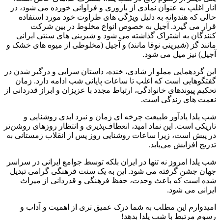
انار اغلب به عنوان نمادی از باروری و فراوانی خورده می شود، در
حالی که هندوانه به دلیل ویژگی های طراوت خود مورد استفاده
قرار می گیرد. آجیل به خصوص انواع مخلوط در بین شرکت
کنندگان به اشتراک گذاشته می شود و شیرینی های سنتی ایرانی
مانند گز (شیرینی نوقا مانند) و آجیل (مخلوطی از میوه های خشک و
آجیل) نیز میل می شود.
این گردهمایی مملو از شادی، خنده، داستان سرایی و درگیر شدن در
گفتگوهایی است که اغلب تا ساعات پایانی شب ادامه دارد. زمان
تحکیم پیوندهای خانوادگی، ارتباط مجدد با عزیزان و ابراز قدردانی از
نعمت های زندگی است.
شب یلدا یادآور طبیعت چرخه ای زمان و نبرد ابدی روشنایی و
تاریکی است. این نماد امید، انعطاف‌پذیری و انتظار روزهای روشن‌تر
در پیش است، زیرا ساعات روشنایی روز پس از انقلاب زمستانی به
تدریج افزایش می‌یابد.
شب یلدا امروز نه تنها در ایران بلکه توسط جوامع ایرانی در سراسر
جهان جشن گرفته می شود. این به یک سنت فرهنگی گرامی تبدیل
شده است که باعث وحدت، حفظ فرهنگی و قدردانی از میراث
ایرانی می شود.
امیدوارم این مطلب به شما درک عمیق تری از اهمیت و آداب و
رسوم مرتبط با شب یلدا بدهد!