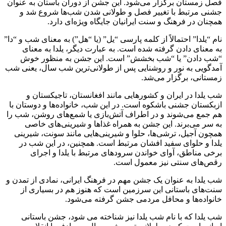
فصل زمستان برگزار می‌شود. این جشن از دوران باستان به عنوان
جشنی مرتبط با تغییر فصل و طولانی شدن شب‌ها شروع شد و
همچنان در فرهنگ و سنت ایرانیان جایگاه ویژه‌ای دارد.
نام “یلدا” احتمالاً از کلمه پارسی “یل” (یا “هل”) به معنای شب و “دا”
به معنای دادن گرفته شده است. به عبارت دیگر، یلدا به معنای
“شب دادن” یا “شب بخشش” است. این جشن به منظور خوش
آمدگویی به نور و روشنایی پس از طولانی‌ترین شب سال، یعنی شب
زمستانی، برگزار می‌شد.
شب یلدا در ایران و کشورهایی مانند افغانستان، تاجیکستان و
ازبکستان جشنی باشکوه است. در این شب، خانواده‌ها و دوستان با
هم جمع می‌شوند و در اطراف آتش‌بازی یا شمع‌های روشن، شب را
به سر می‌برند. این جشن به همراه غذاها و شیرینی‌های خاصی
همچون آجیل، ترشی‌ها، حلوا و شیرینی‌هایی مانند سونت، شیرینی
یلدا و حلوای سفید افشان مرتبط است. همچنین، در این شب در
برخی مناطق، آوای خواندن سرودهای مرتبط با یلدا و اجرای
رقص‌های سنتی نیز معمول است.
شب یلدا به عنوان یک جشن مهم در فرهنگ ایرانی، نمادی از تمدن و
سنت‌های باستانی این سرزمین است که هنوز هم در بسیاری از
خانواده‌ها و محافل مردمی جشن گرفته می‌شود.
شب یلدا که با نام شب یلدا نیز شناخته می شود، جشن باستانی