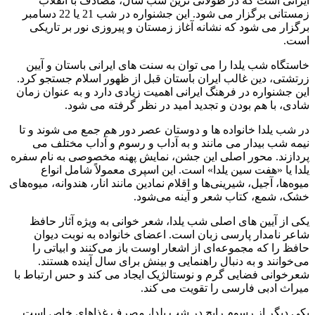
ایرانی است که در طولانی ترین شب سال، مصادف با انقلاب
زمستانی برگزار می شود. این جشنواره در شب 21 یا 22 دسامبر
برگزار می شود که نشانه آغاز زمستان و پیروزی نور بر تاریکی
است.
خاستگاه شب یلدا را می توان به سنت های ایرانی باستان و آیین
زرتشتی، دین غالب ایران باستان قبل از ظهور اسلام جستجو کرد.
این جشنواره در فرهنگ ایرانی اهمیت زیادی دارد و به عنوان زمان
شادی، با هم بودن و تجدید امید در نظر گرفته می شود.
در شب یلدا خانواده ها و دوستان عصر دور هم جمع می شوند و تا
نیمه شب بیدار می مانند و به آداب و رسوم و آداب مختلف می
پردازند. محور اصلی این جشن، نمایش پهنه مخصوصی به نام سفره
یلدا یا «هفت سین یلدا» است. این اسپری معمولاً شامل انواع
میوه‌ها، آجیل، شیرینی‌ها و اقلام نمادین مانند انار، هندوانه، میوه‌های
خشک، شمع، کتاب شعر و آینه می‌شود.
یکی از آیین های اصلی شب یلدا، شعر خوانی به ویژه آثار حافظ
شاعر نامدار پارسی زبان است. اعضای خانواده به نوبت دیوان
حافظ را که مجموعه‌ای از اشعار اوست باز می‌کنند و ابیاتی را
می‌خوانند و به دنبال راهنمایی و بینش برای سال آینده هستند.
شعرخوانی فضایی گرم و نوستالژیک ایجاد می کند و حس ارتباط با
میراث ادبی فارسی را تقویت می کند.
یکی دیگر از رسوم رایج در شب یلدا، مصرف غذاهای خاص است.