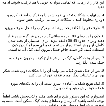
این کار را تا زمانی که تمامی مواد به خوبی با هم ترکیب شوند، ادامه
دهید.
4. در نهایت، شکلات تخته‌ای خرد شده را به ترکیب اضافه کرده و
دوباره مخلوط کنید تا شکلات در تمامی ترکیب پخش شود.
5. ظرف فر را با کاغذ پخت پوشانده و ترکیب را داخل ظرف بریزید.
6. کیک را در دمای 180 درجه سانتی‌گراد درون فر گرم شده قرار
دهید و برای حدود 45-50 دقیقه بپزید. برای اطمینان از پخته شدن
کامل، از روش استفاده از دسته چاقو برای سوراخ کردن کیک
استفاده کنید. اگر دسته چاقو خشک بیرون آمد، کیک آماده است.
7. پس از پخت کامل، کیک را از فر خارج کرده و درون ظرف به
خنک شدن بگذارید.
8. پس از خنک شدن کیک، می‌توانید آن را با شکلات ذوب شده، شکر
پودری یا تزئینات دیگر مورد علاقه خود تزریین کنید.
9. کیک هویج شکلاتی آماده‌ی سرو است. آن را به تکه‌های مورد
علاقه خود برش دهید و لذت ببرید.
امیدوارم که این دستور طبخ برای شما مفید و لذت‌بخش باشد. لطفاً
توجه داشته باشید که زمان و دماهای پخت کیک ممکن است بسته به
نوع فر و شرایط محیطی شما متفاوت باشد.