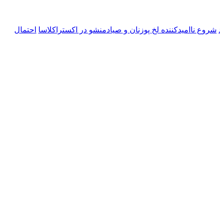
شروع ناامیدکننده لخ پوزنان و صیادمنشو در اکستراکلاسا
احتمال