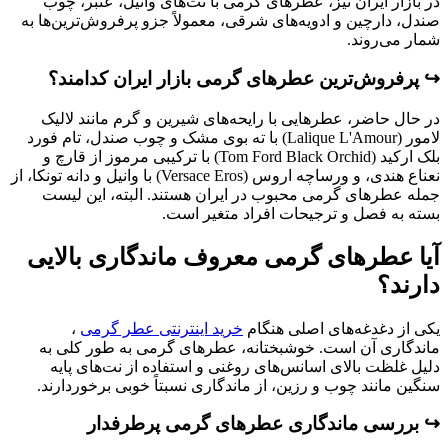
در بازار ایران نیز، عطرهای گرمی با نت‌های وانیل، عنبر، چوب
صندل، دارچین و ادویه‌های شرقی، معمولاً جزو پرفروش‌ترین‌ها به
شمار می‌روند.
↪️ پرفروش‌ترین عطرهای گرمی بازار ایران کدامند؟
در حال حاضر، عطرهایی با رایحه‌های شیرین و گرم مانند لالیک
لامور (Lalique L'Amour) با ته بوی مشک و چوب صندل، تام فورد
بلک ارکید (Tom Ford Black Orchid) با ترکیبی مرموز از قارچ و
نعناع هندی، و ورساچه اروس (Versace Eros) با وانیل و دانه تونکا، از
جمله عطرهای گرمی محبوب در ایران هستند. البته، این لیست
بسته به فصل و ترجیحات افراد متغیر است.
آیا عطرهای گرمی معروف ماندگاری بالایی
دارند؟
یکی از دغدغه‌های اصلی هنگام
خرید اینترنتی عطر گرمی
،
ماندگاری آن است. خوشبختانه، عطرهای گرمی به طور کلی به
دلیل غلظت بالای اسانس‌های روغنی و استفاده از نت‌های پایه
سنگین مانند چوب و رزین، از ماندگاری نسبتاً خوبی برخوردارند.
↪️ بررسی ماندگاری عطرهای گرمی پرطرفدار