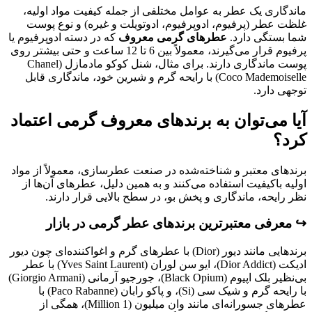
ماندگاری یک عطر به عوامل مختلفی از جمله کیفیت مواد اولیه،
غلظت عطر (پرفیوم، ادوپرفیوم، ادوتویلت و غیره) و نوع پوست
شما بستگی دارد.
عطرهای گرمی معروف
که در دسته ادوپرفیوم یا
پرفیوم قرار می‌گیرند، معمولاً بین 6 تا 12 ساعت و حتی بیشتر روی
پوست ماندگاری دارند. برای مثال، شنل کوکو مادمازل (Chanel
Coco Mademoiselle) با رایحه گرم و شیرین خود، ماندگاری قابل
توجهی دارد.
آیا می‌توان به برندهای معروف گرمی اعتماد
کرد؟
برندهای معتبر و شناخته‌شده در صنعت عطرسازی، معمولاً از مواد
اولیه باکیفیت استفاده می‌کنند و به همین دلیل، عطرهای آن‌ها از
نظر رایحه، ماندگاری و پخش بو، در سطح بالایی قرار دارند.
↪️ معرفی معتبرترین برندهای عطر گرمی در بازار
برندهایی مانند دیور (Dior) با عطرهای گرم و اغواکننده‌ای چون دیور
ادیکت (Dior Addict)، ایو سن لوران (Yves Saint Laurent) با عطر
بی‌نظیر بلک اپیوم (Black Opium)، جورجیو آرمانی (Giorgio Armani)
با رایحه گرم و شیک سی (Si)، و پاکو رابان (Paco Rabanne) با
عطرهای جسورانه‌ای مانند وان میلیون (1 Million)، همگی از