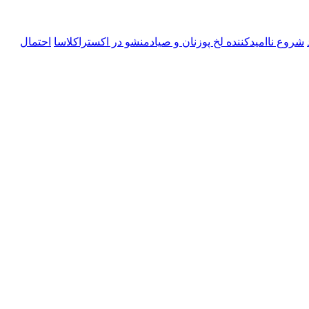
شروع ناامیدکننده لخ پوزنان و صیادمنشو در اکستراکلاسا
احتمال