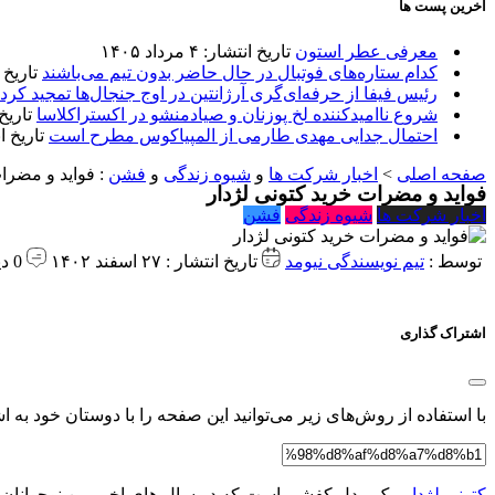
آخرین پست ها
معرفی عطر استون
تاریخ انتشار: ۴ مرداد ۱۴۰۵
کدام ستاره‌های فوتبال در حال حاضر بدون تیم می‌باشند
تاریخ انتشا
رئیس فیفا از حرفه‌ای‌گری آرژانتین در اوج جنجال‌ها تمجید کرد
شروع ناامیدکننده لخ پوزنان و صیادمنشو در اکستراکلاسا
تاریخ انتش
احتمال جدایی مهدی طارمی از المپیاکوس مطرح است
تاریخ انتشار:
صفحه اصلی
>
اخبار شرکت ها
و
شیوه زندگی
و
فشن
:
فواید و مضرات
فواید و مضرات خرید کتونی لژدار
اخبار شرکت ها
شیوه زندگی
فشن
توسط :
تیم نویسندگی نیومد
تاریخ انتشار : ۲۷ اسفند ۱۴۰۲
0 دیدگاه
اشتراک گذاری
با استفاده از روش‌های زیر می‌توانید این صفحه را با دوستان خود به اش
کتونی لژدار
، یک مدل کفشی است که در سال های اخیر بین نوجوانان و 