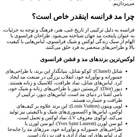
می‌پردازیم.
چرا مد فرانسه اینقدر خاص است؟
فرانسه به دلیل ترکیبی از تاریخ غنی، هنر، فرهنگ و توجه به جزئیات،
به عنوان پایتخت مد جهان شناخته می‌شود. طراحان فرانسوی با
الهام از سبک زندگی لوکس و شیک فرانسوی، لباس‌هایی با کیفیت
بالا و طراحی‌های منحصر به فرد خلق می‌کنند.
لوکس‌ترین برندهای مد و فشن فرانسوی
شانل (Chanel): کوکو شانل، بنیانگذار این برند، با طراحی‌های
جسورانه و نوآورانه خود، انقلاب بزرگی در صنعت مد ایجاد
کرد. لباس‌های شانل، نماد ظرافت، کلاسیک و زنانه هستند.
دیور (Dior): کریستین دیور با طراحی‌های زنانه و شیک خود،
نامی آشنا در دنیای مد است. لباس‌های دیور، ترکیبی از
ظرافت و جسارت هستند.
لویی ویتون (Louis Vuitton): این برند علاوه بر کیف‌های
لوکس، لباس‌ها و اکسسوری‌های شیک و باکیفیتی نیز تولید
می‌کند. لوگوی معروف LV، نماد لوکس و تجمل است.
ایو سن لورن (Yves Saint Laurent): ایو سن لورن با
طراحی‌های جسورانه و نوآورانه خود، مرزهای مد را جابه‌جا
کرد. لباس‌های او، نماد آزادی و قدرت زنان است.