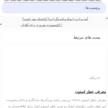
برچسب ها :
پوست
ست قبلی
آمبره ابرو یا میکروبلیدینگ ابرو؟ کدامیک بهتر است؟
»
پست بعدی
7 اکسسوری ضروری برای آقایان
پست های مرتبط
0 دیدگاه
رفی عطر استون
معرفی عطر استون Aston؛ بررسی رایحه، ویژگی‌ها، ماندگاری و دلایل محبوبیت
 عطر خاص. راهنمای انتخاب و خرید عطر استون اصل برای علاقه‌مندان به