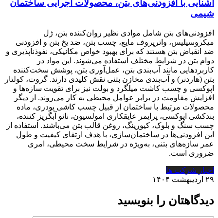
آشنایی با افزودنی‌های بتن، محصولات اجرایی ساختمان
شیمی
افزودنی‌های بتن شامل موادی نظیر روان‌کننده بتن، ژل
میکروسیلیس، واترپروف مایع، چسب بتن، ضد یخ بتن و افزودنی
ضد انقباض بتن هستند که برای بهبود خواص مکانیکی، نفوذناپذیری و
دوام بتن در شرایط مختلف استفاده می‌شوند. این مواد در
کاربردهایی مانند آب‌بندی بتن، عمل‌آوری بتن، پوشش سخت‌کننده
بتن (هاردنر) و آب‌بندی مخازن بتنی نقش کلیدی دارند. گروت، کولتار
اپوکسی و چسب کاشت میلگرد و بولت نیز برای تقویت سازه‌ها و
افزایش مقاومت در برابر عوامل محیطی به کار می‌روند. از دیگر
محصولات مرتبط با ساختمان از قبیل چسب کاشی پودری، ماده
بندکشی اپوکسی، پرایمر عایقکاری امولسیون، نانو آبگریز کننده،
چسب سنگ و بلوک، کیورینگ، روغن قالب بتن می‌باشند. استفاده از
این افزودنی‌ها در ساختمان‌سازی، با هدف ارتقای کیفیت و طول
عمر سازه‌های بتنی، به‌ویژه در شرایط سخت محیطی، امری
ضروری است.
اخبار شرکت ها
۲۹ اردیبهشت ۱۴۰۴
دیدگاهتان را بنویسید