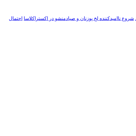
شروع ناامیدکننده لخ پوزنان و صیادمنشو در اکستراکلاسا
احتمال