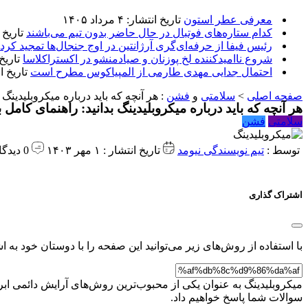
معرفی عطر استون
تاریخ انتشار: ۴ مرداد ۱۴۰۵
کدام ستاره‌های فوتبال در حال حاضر بدون تیم می‌باشند
تاریخ انتشا
رئیس فیفا از حرفه‌ای‌گری آرژانتین در اوج جنجال‌ها تمجید کرد
شروع ناامیدکننده لخ پوزنان و صیادمنشو در اکستراکلاسا
تاریخ انتش
احتمال جدایی مهدی طارمی از المپیاکوس مطرح است
تاریخ انتشار:
صفحه اصلی
>
سلامتی
و
فشن
:
هر آنچه که باید درباره میکروبلیدینگ
هر آنچه که باید درباره میکروبلیدینگ بدانید: راهنمای کامل
سلامتی
فشن
توسط :
تیم نویسندگی نیومد
تاریخ انتشار : ۱ مهر ۱۴۰۳
0 دیدگاه
اشتراک گذاری
با استفاده از روش‌های زیر می‌توانید این صفحه را با دوستان خود به اش
میکروبلیدینگ به عنوان یکی از محبوب‌ترین روش‌های آرایش دائمی ابرو
سوالات شما پاسخ خواهیم داد.