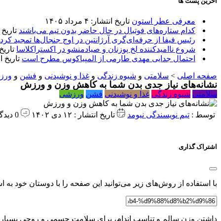
آخرین پست ها
معرفی عطر استون
تاریخ انتشار: ۴ مرداد ۱۴۰۵
کدام ستاره‌های فوتبال در حال حاضر بدون تیم می‌باشند
تاریخ انتشا
رئیس فیفا از حرفه‌ای‌گری آرژانتین در اوج جنجال‌ها تمجید کرد
شروع ناامیدکننده لخ پوزنان و صیادمنشو در اکستراکلاسا
تاریخ انتش
احتمال جدایی مهدی طارمی از المپیاکوس مطرح است
تاریخ انتشار:
صفحه اصلی
>
سلامتی
و
شیوه زندگی
و
غذا و نوشیدنی
و
فشن
و
ورز
نشانه‌های نیاز جدی بدن شما به کاهش وزن و ورزش
سلامتی
شیوه زندگی
غذا و نوشیدنی
فشن
ورزشی
توسط :
تیم نویسندگی نیومد
تاریخ انتشار : ۱۲ دی ۱۴۰۲
0 دیدگاه
اشتراک گذاری
با استفاده از روش‌های زیر می‌توانید این صفحه را با دوستان خود به اش
داشتن وزن سالم و تناسب اندام، برای سلامت جسمی و روحی بسیار م