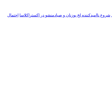
شروع ناامیدکننده لخ پوزنان و صیادمنشو در اکستراکلاسا
احتمال