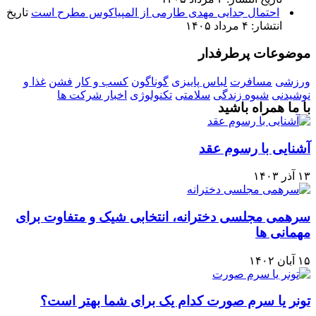
احتمال جدایی مهدی طارمی از المپیاکوس مطرح است
تاریخ
انتشار: ۴ مرداد ۱۴۰۵
موضوعات پرطرفدار
ورزشی
مسافرت
لباس پاییزی
گوناگون
کسب و کار
فشن
غذا و
نوشیدنی
شیوه زندگی
سلامتی
تکنولوژی
اخبار شرکت ها
با ما همراه باشید
آشنایی با رسوم عقد
۱۳ آذر ۱۴۰۳
سرهمی مجلسی دخترانه، انتخابی شیک و متفاوت برای
مهمانی ها
۱۵ آبان ۱۴۰۲
تونر یا سرم صورت کدام یک برای شما بهتر است؟