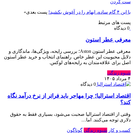
ست کردن
با این ۴ گام ساده، ابهام را در آغوش بکشید!
پست بعدی
»
پست های مرتبط
0 دیدگاه
معرفی عطر استون
معرفی عطر استون Aston؛ بررسی رایحه، ویژگی‌ها، ماندگاری و
دلایل محبوبیت این عطر خاص. راهنمای انتخاب و خرید عطر استون
اصل برای علاقه‌مندان به رایحه‌های لوکس.
شیوه زندگی
۴ مرداد ۱۴۰۵
0 دیدگاه
اقتصاد استرالیا⁠؛ چرا مهاجر باید فراتر از نرخ درآمد نگاه
کند⁠؟‏
وقتی از اقتصاد استرالیا صحبت می‌شود⁠، بسیاری فقط به حقوق
دلاری توجه می‌کنند⁠.‏ اما…
کسب و کار
شیوه زندگی
گوناگون