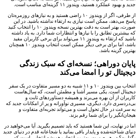
جدید و بهبود عملکرد هستید، ویندوز
۱۱
گزینه‌ای مناسب است.
از طرفی، اگر از ویندوز
۱۰
راضی هستید و به نیازهای روزمره‌تان
پاسخ می‌دهد، ممکن است نیازی به ارتقاء نداشته باشید. در این
صورت، بهتر است به دقت بهترین نسخه ویندوز
۱۰
را انتخاب کنید
که بیشترین تطابق را با نیازها و انتظارات شما دارد. به یاد داشته
باشید که ارتقاء به ویندوز
۱۱
می‌تواند برای برخی کاربران مفید
باشد، اما برای برخی دیگر ممکن است انتخاب ویندوز
۱۰
همچنان
بهترین گزینه باشد.
پایان دو‌راهی؛ نسخه‌ای که سبک زندگی
دیجیتال تو را امضا می‌کند
انتخاب بین ویندوز
۱۰
و
۱۱
شبیه به دو مسیر متفاوت در یک سفر
دیجیتال است. یکی مسیر آشنا و مطمئن است، که سال‌هاست
کاربران از آن بهره می‌برند و همیشه دستاوردهای ثابت و
بی‌دردسری دارد. دیگری، مسیری نوآورانه و پر از امکانات جدید که
به سرعت در حال تحول است و می‌تواند تجربه‌ای متفاوت و
هیجان‌انگیز را برای شما رقم بزند.
اما در نهایت، این شما هستید که باید تصمیم بگیرید. آیا می‌خواهید در
دنیای شناخته‌شده و پایدار باقی بمانید یا شجاعانه قدم در دنیای جدید
بگذارید؟ در هر صورت، بهترین انتخاب همیشه انتخابی است که