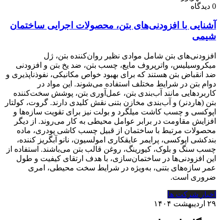
0 دیدگاه
آشنایی با افزودنی‌های بتن، محصولات اجرایی ساختمان
شیمی
افزودنی‌های بتن شامل موادی نظیر روان‌کننده بتن، ژل
میکروسیلیس، واترپروف مایع، چسب بتن، ضد یخ بتن و افزودنی
ضد انقباض بتن هستند که برای بهبود خواص مکانیکی، نفوذناپذیری و
دوام بتن در شرایط مختلف استفاده می‌شوند. این مواد در
کاربردهایی مانند آب‌بندی بتن، عمل‌آوری بتن، پوشش سخت‌کننده
بتن (هاردنر) و آب‌بندی مخازن بتنی نقش کلیدی دارند. گروت، کولتار
اپوکسی و چسب کاشت میلگرد و بولت نیز برای تقویت سازه‌ها و
افزایش مقاومت در برابر عوامل محیطی به کار می‌روند. از دیگر
محصولات مرتبط با ساختمان از قبیل چسب کاشی پودری، ماده
بندکشی اپوکسی، پرایمر عایقکاری امولسیون، نانو آبگریز کننده،
چسب سنگ و بلوک، کیورینگ، روغن قالب بتن می‌باشند. استفاده از
این افزودنی‌ها در ساختمان‌سازی، با هدف ارتقای کیفیت و طول
عمر سازه‌های بتنی، به‌ویژه در شرایط سخت محیطی، امری
ضروری است.
اخبار شرکت ها
۲۹ اردیبهشت ۱۴۰۴