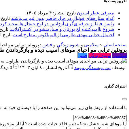
آخرین پست ها
معرفی عطر استون
تاریخ انتشار: ۴ مرداد ۱۴۰۵
کدام ستاره‌های فوتبال در حال حاضر بدون تیم می‌باشند
تاریخ انتشا
رئیس فیفا از حرفه‌ای‌گری آرژانتین در اوج جنجال‌ها تمجید کرد
شروع ناامیدکننده لخ پوزنان و صیادمنشو در اکستراکلاسا
تاریخ انتش
احتمال جدایی مهدی طارمی از المپیاکوس مطرح است
تاریخ انتشار:
صفحه اصلی
>
سلامتی
و
شیوه زندگی
و
فشن
:
پروتئین تراپی مو احی
پروتئین تراپی مو احیای موهای آسیب دیده و بازگرداندن طر
سلامتی
شیوه زندگی
فشن
توسط :
تیم نویسندگی نیومد
تاریخ انتشار : ۸ آبان ۱۴۰۳
0 دیدگاه
اشتراک گذاری
با استفاده از روش‌های زیر می‌توانید این صفحه را با دوستان خود به اش
آیا موهای شما خشک، شکننده و فاقد حیات شده است؟ آیا از موخوره و