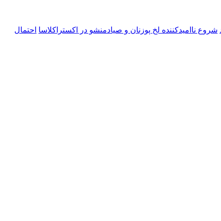
شروع ناامیدکننده لخ پوزنان و صیادمنشو در اکستراکلاسا
احتمال