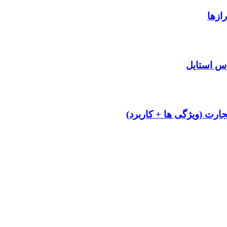
ازها
اس استایل
ارت (ویژگی ها + کاربرد)