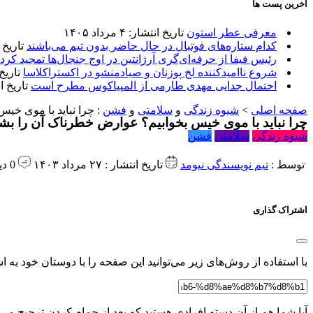
آخرین پست ها
معرفی عطر استون
تاریخ انتشار: ۴ مرداد ۱۴۰۵
کدام ستاره‌های فوتبال در حال حاضر بدون تیم می‌باشند
تاریخ انتشا
رئیس فیفا از حرفه‌ای‌گری آرژانتین در اوج جنجال‌ها تمجید کرد
شروع ناامیدکننده لخ پوزنان و صیادمنشو در اکستراکلاسا
تاریخ انتش
احتمال جدایی مهدی طارمی از المپیاکوس مطرح است
تاریخ انتشار:
صفحه اصلی
>
شیوه زندگی
و
سلامتی
و
فشن
:
چرا نباید با موی خی
چرا نباید با موی خیس بخوابیم؟ عوارض خطرناک آن را بش
شیوه زندگی
سلامتی
فشن
توسط :
تیم نویسندگی نیومد
تاریخ انتشار : ۲۷ مرداد ۱۴۰۳
0 دیدگاه
اشتراک گذاری
با استفاده از روش‌های زیر می‌توانید این صفحه را با دوستان خود به اش
آیا شما هم از آن دسته افرادی هستید که بعد از حمام کردن ترجیح می‌