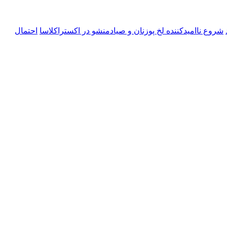
شروع ناامیدکننده لخ پوزنان و صیادمنشو در اکستراکلاسا
احتمال