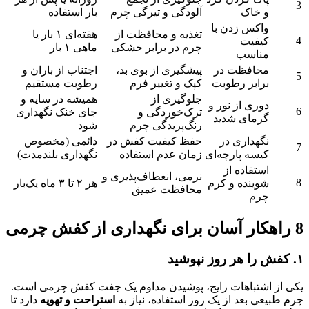
3
و خاک
آلودگی و تیرگی چرم
بار استفاده
واکس زدن با
تغذیه و محافظت از
هفته‌ای ۱ بار یا
4
کیفیت
چرم در برابر خشکی
ماهی ۱ بار
مناسب
محافظت در
پیشگیری از بوی بد،
اجتناب از باران و
5
برابر رطوبت
کپک و تغییر فرم
رطوبت مستقیم
جلوگیری از
همیشه در سایه و
دوری از نور و
6
ترک‌خوردگی و
جای خنک نگهداری
گرمای شدید
رنگ‌پریدگی چرم
شود
نگهداری در
حفظ کیفیت کفش در
دائمی (مخصوص
7
کیسه پارچه‌ای
زمان عدم استفاده
نگهداری بلندمدت)
استفاده از
نرمی، انعطاف‌پذیری و
8
شوینده و کرم
هر ۲ تا ۳ ماه یک‌بار
محافظت عمیق
چرم
8 راهکار آسان برای نگهداری از کفش چرمی
۱. کفش را هر روز نپوشید
یکی از اشتباهات رایج، پوشیدن مداوم یک جفت کفش چرمی است.
چرم طبیعی بعد از یک روز استفاده، نیاز به
استراحت و تهویه
دارد تا