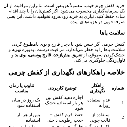
خرید کفش چرم خوب، معمولاً هزینه‌بر است. بنابراین مراقبت از آن
یک سرمایه‌گذاری محسوب می‌شود. اگر کفش‌تان را با چند اقدام
ساده حفظ کنید، نیازی به خرید زودبه‌زود نخواهید داشت. این یعنی
صرفه‌جویی در هزینه‌های آینده.
سلامت پاها
کفش چرمی اگر خیس شود یا دچار قارچ و بوی نامطبوع گردد،
سلامت پاها را به خطر می‌اندازد. مراقبت درست، به‌ویژه تهویه و
خشک‌کردن به‌موقع، از
تعریق بیش‌ازحد، قارچ پوستی، بوی بد و
تاول‌زدگی
جلوگیری می‌کند.
خلاصه راهکارهای نگهداری از کفش چرمی
راهکار
تناوب یا زمان
شماره
توضیح کاربردی
نگهداری
مناسب
اجازه دهید کفش بین
عدم استفاده
یک روز در میان
1
هر بار استفاده خشک
روزانه
استفاده شود
شود
استفاده از
حفظ فرم کفش +
پس از هر بار
2
قالب چوبی
جذب رطوبت داخلی
استفاده
پاک کردن گرد
جلوگیری از تجمع
روزانه یا پس از هر