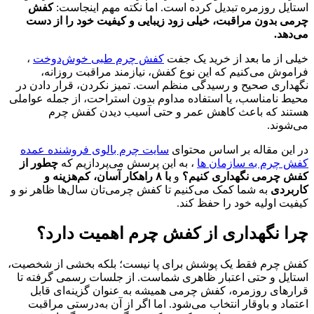
استایل روزمره تبدیل کرده است. اما نکته مهم اینجاست:
کفش
چرمی بدون مراقبت، خیلی زود زیبایی و کیفیت خود را از دست
می‌دهد.
خیلی از ما بعد از خرید یک جفت
کفش چرم طبی خوش‌دوخت
،
فراموش می‌کنیم که این نوع کفش، نیازمند مراقبت روزانه،
نگهداری صحیح و رسیدگی منظم است. تمیز نکردن، قرار دادن در
محیط نامناسب، یا استفاده مداوم بدون استراحت، از جمله عواملی
هستند که باعث کاهش عمر و حتی آسیب دیدن کفش چرم
می‌شوند.
در این مقاله بر اساس محتوای
سایت چرم بالوی فروشنده عمده
کفش چرم به سازمان ها
، به این پرسش می‌پردازیم که
چطور از
کفش چرمی نگهداری کنیم؟
و
با ۸ راهکار آسان، کم‌هزینه و
کاربردی
به شما کمک می‌کنیم تا کفش چرمی‌تان سال‌ها ظاهر نو و
کیفیت اولیه خود را حفظ کند.
چرا نگهداری از کفش چرم اهمیت دارد؟
کفش چرم فقط یک پوشش برای پا نیست؛ بلکه بخشی از شخصیت،
استایل و حتی اعتبار ظاهری شماست. از جلسات رسمی گرفته تا
قرارهای روزمره، کفش چرمی همیشه به عنوان گزینه‌ای قابل
اعتماد و باوقار انتخاب می‌شود. اما اگر از آن به‌درستی مراقبت