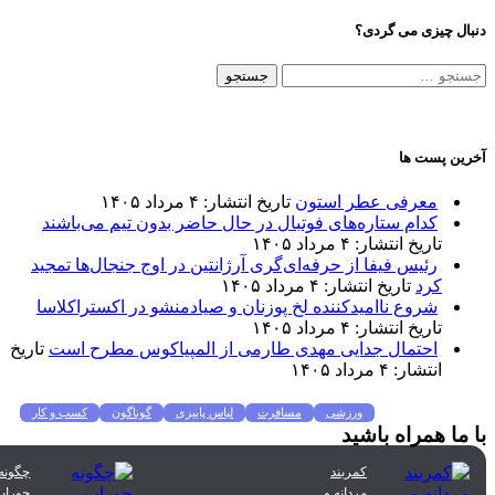
ل چیزی می گردی؟
جو
:
ن پست ها
معرفی عطر استون
تاریخ انتشار: ۴ مرداد ۱۴۰۵
کدام ستاره‌های فوتبال در حال حاضر بدون تیم می‌باشند
تاریخ انتشار: ۴ مرداد ۱۴۰۵
رئیس فیفا از حرفه‌ای‌گری آرژانتین در اوج جنجال‌ها تمجید
کرد
تاریخ انتشار: ۴ مرداد ۱۴۰۵
شروع ناامیدکننده لخ پوزنان و صیادمنشو در اکستراکلاسا
تاریخ انتشار: ۴ مرداد ۱۴۰۵
احتمال جدایی مهدی طارمی از المپیاکوس مطرح است
تاریخ
انتشار: ۴ مرداد ۱۴۰۵
عات پرطرفدار
ورزشی
مسافرت
لباس پاییزی
گوناگون
کسب و کار
ما همراه باشید
ن
غذا و نوشیدنی
شیوه زندگی
سلامتی
تکنولوژی
اخبار شرکت ها
کمربند
چگونه
مردانه و
جوراب