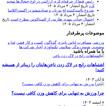
رئیس فیفا از حرفه‌ای‌گری آرژانتین در اوج جنجال‌ها تمجید
کرد
تاریخ انتشار: ۴ مرداد ۱۴۰۵
شروع ناامیدکننده لخ پوزنان و صیادمنشو در اکستراکلاسا
تاریخ انتشار: ۴ مرداد ۱۴۰۵
احتمال جدایی مهدی طارمی از المپیاکوس مطرح است
تاریخ
انتشار: ۴ مرداد ۱۴۰۵
موضوعات پرطرفدار
ورزشی
مسافرت
لباس پاییزی
گوناگون
کسب و کار
فشن
غذا و
نوشیدنی
شیوه زندگی
سلامتی
تکنولوژی
اخبار شرکت ها
با ما همراه باشید
اشتباهات رایج در لاک زدن ناخن‌هایتان را زیباتر از همیشه
کنید!
۵ آبان ۱۴۰۳
چرا ورزش به تنهایی برای کاهش وزن کافی نیست؟
۷ اسفند ۱۴۰۳