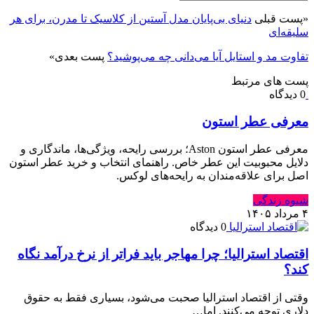
«
پست قبلی
دنیای بی‌پایان مدل آستین از کلاسیک تا مدرن، برای هر
سلیقه‌ای
تفاوت مد و استایل آیا می‌دانی چه می‌پوشید؟
پست بعدی
»
پست های مرتبط
0 دیدگاه
معرفی عطر استون
معرفی عطر استون Aston؛ بررسی رایحه، ویژگی‌ها، ماندگاری و
دلایل محبوبیت این عطر خاص. راهنمای انتخاب و خرید عطر استون
اصل برای علاقه‌مندان به رایحه‌های لوکس.
شیوه زندگی
۴ مرداد ۱۴۰۵
0 دیدگاه
اقتصاد استرالیا⁠؛ چرا مهاجر باید فراتر از نرخ درآمد نگاه
کند⁠؟‏
وقتی از اقتصاد استرالیا صحبت می‌شود⁠، بسیاری فقط به حقوق
دلاری توجه می‌کنند⁠.‏ اما…