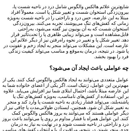
شایع‌ترین علائم هالکس والگوس شامل درد در ناحیه شست پا،
بیرون‌زدگی استخوان شست و تغییر شکل پا است. معمولاً افراد
مبتلا به این عارضه، حس درد و ناراحتی را در ناحیه شست به‌ویژه
زمانی که کفش‌های تنگ می‌پوشند، تجربه می‌کنند. بیرون‌زدگی
استخوان شست که به آن بونیون نیز گفته می‌شود، به‌راحتی
قابل‌مشاهده است و می‌تواند زیبایی ظاهری پا را تحت‌تأثیر قرار
دهد. تغییر شکل پا و تغییر در نحوه راه‌رفتن نیز از دیگر علائم این
عارضه است. این مشکلات می‌تواند منجر به ایجاد زخم و عفونت در
پا شود. در نتیجه، درمان به‌موقع و مناسب می‌تواند کیفیت زندگی
فرد را بهبود بخشد.
چه عواملی باعث ایجاد آن می‌شود؟
عوامل متعددی می‌توانند به ایجاد هالکس والگوس کمک کنند. یکی از
مهم‌ترین این عوامل، ژنتیک است. اگر یکی از اعضای خانواده شما به
این عارضه مبتلا باشد، احتمال ابتلای شما نیز افزایش می‌یابد. علاوه
بر این، استفاده از کفش‌های نامناسب، به‌ویژه کفش‌های تنگ یا
پاشنه‌بلند، می‌تواند فشار زیادی به ناحیه شست پا وارد کند و منجر
به تغییر شکل آن شود. همچنین، ایستادن طولانی‌مدت یا چاقی نیز از
دیگر عواملی هستند که می‌توانند به بروز هالکس والگوس کمک
کنند. این عوامل همراه با فشار مداوم بر روی پا می‌توانند باعث بروز
درد و ناراحتی در ناحیه شست شوند و در نهایت به نیاز به درمان
جدی منجر شوند. در نتیجه، مراقبت از پا و انتخاب کفش‌های مناسب