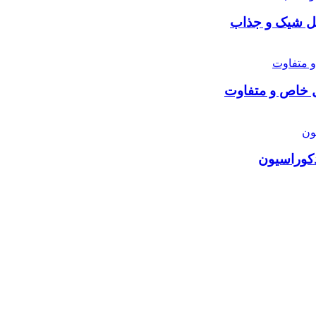
یل شیک و جذاب
یل خاص و متفاوت