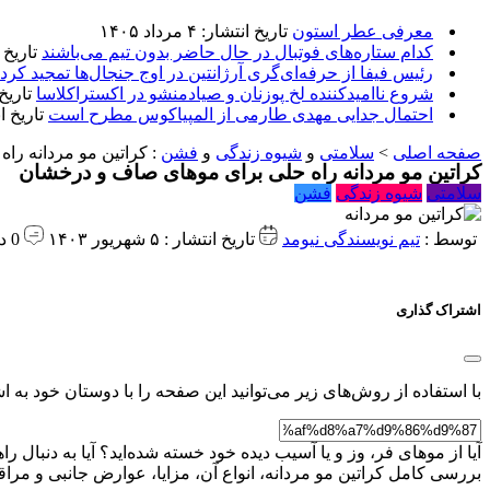
معرفی عطر استون
تاریخ انتشار: ۴ مرداد ۱۴۰۵
کدام ستاره‌های فوتبال در حال حاضر بدون تیم می‌باشند
تاریخ انتشا
رئیس فیفا از حرفه‌ای‌گری آرژانتین در اوج جنجال‌ها تمجید کرد
شروع ناامیدکننده لخ پوزنان و صیادمنشو در اکستراکلاسا
تاریخ انتش
احتمال جدایی مهدی طارمی از المپیاکوس مطرح است
تاریخ انتشار:
صفحه اصلی
>
سلامتی
و
شیوه زندگی
و
فشن
:
کراتین مو مردانه را
کراتین مو مردانه راه حلی برای موهای صاف و درخشان
سلامتی
شیوه زندگی
فشن
توسط :
تیم نویسندگی نیومد
تاریخ انتشار : ۵ شهریور ۱۴۰۳
0 دیدگاه
اشتراک گذاری
با استفاده از روش‌های زیر می‌توانید این صفحه را با دوستان خود به اش
آیا از موهای فر، وز و یا آسیب دیده خود خسته شده‌اید؟ آیا به دنبا
بررسی کامل کراتین مو مردانه، انواع آن، مزایا، عوارض جانبی و مراقب