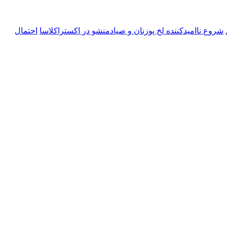
شروع ناامیدکننده لخ پوزنان و صیادمنشو در اکستراکلاسا
احتمال